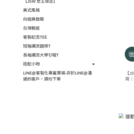
【JSW 女王限定】
美式風格
向經典致敬
台灣戰疫
客製紀念TEE
短袖潮流圓領T
長袖潮流大學T/帽T
搭配小物
LINE@客製化專屬賣場-非於LINE@溝
【J
通的客戶，請勿下單
用│