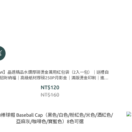
SW】晶透精品水鑽厚磅燙金萬用紅包袋（2入一包）│送禮自
招財納福│高級紙材厚磅250P月影金│滿版燙金印刷│進口
璀璨晶透精品水鑽│
NT$120
NT$160