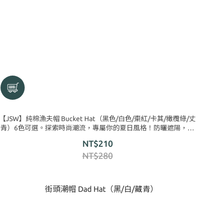
【JSW】純棉漁夫帽 Bucket Hat（黑色/白色/棗紅/卡其/橄欖綠/丈
青）6色可選。探索時尚潮流，專屬你的夏日風格！防曬遮陽，運
動休閒都百搭！
NT$210
NT$280