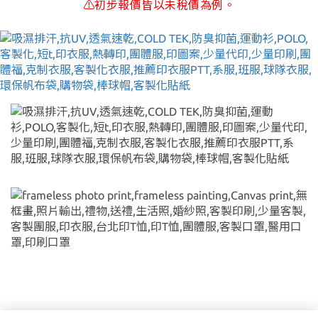
⚠初步報價皆以未稅價為例。