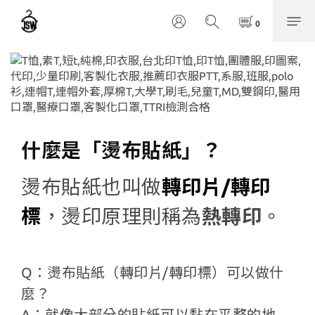
什麼是「
燙布貼紙
」？
燙布貼紙也叫做
轉印片/轉印
標
，燙印原理則稱為
熱轉印
。
Q：燙布貼紙（轉印片/轉印標）可以做什
麼？
​A：就像大部分的貼紙可以黏在平整的地