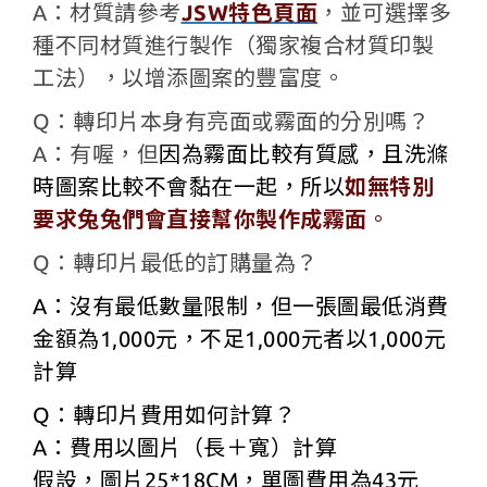
​A：材質請參考
JSW特色頁面
，並可選擇多
種不同材質進行製作（獨家複合材質印製
工法），以增添圖案的豐富度。
Q：轉印片本身有亮面或霧面的分別嗎？
​A：有喔，但
因為霧面比較有質感，且洗滌
時圖案比較不會黏在一起，所以
如無特別
要求兔兔們會直接幫你製作成霧面
。
Q：轉印片最低的訂購量為？
A：沒有最低數量限制，但一張圖最低消費
金額為1,000元，不足1,000元者以1,000元
計算
Q：轉印片費用如何計算？
A：費用以圖片（長＋寬）計算
假設，
圖片25*18CM，
單圖費用為43元