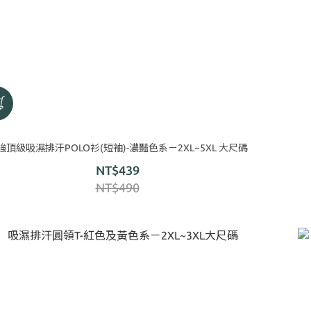
強頂級吸濕排汗POLO衫(短袖)-濃豔色系－2XL~5XL 大尺碼
NT$439
NT$490