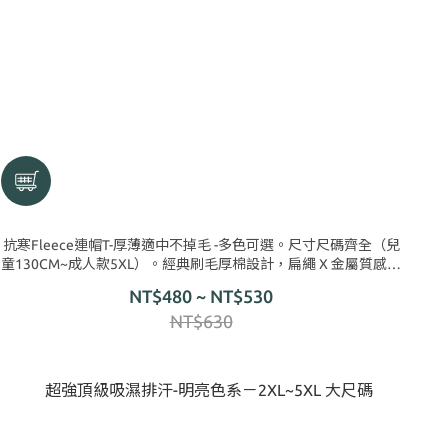
抗寒Fleece連帽T-厚薄適中不掉毛 -多色可選。尺寸尺碼齊全（兒
童130CM~成人款5XL）。經典刷毛厚棉設計，扁繩 X 金屬質感帽
繩頭，潮牌大廠同等級設計
NT$480 ~ NT$530
NT$630