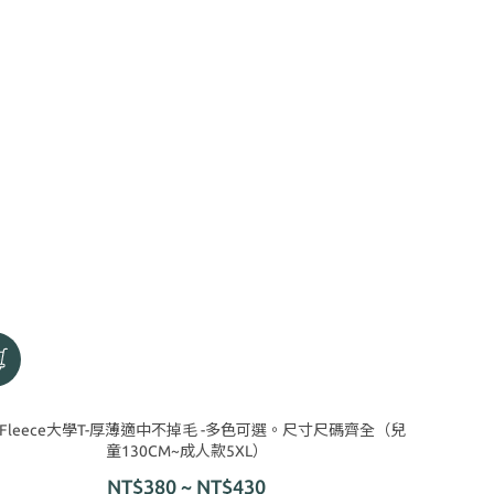
Fleece大學T-厚薄適中不掉毛 -多色可選。尺寸尺碼齊全（兒
童130CM~成人款5XL）
NT$380 ~ NT$430