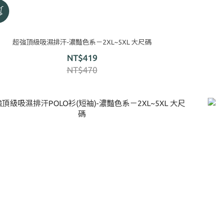
超強頂級吸濕排汗-濃豔色系－2XL~5XL 大尺碼
NT$419
NT$470