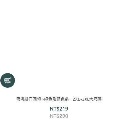
吸濕排汗圓領T-綠色及藍色系－2XL~3XL大尺碼
NT$219
NT$290