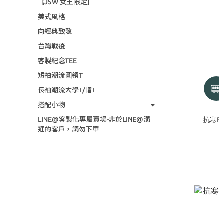
【JSW 女王限定】
美式風格
向經典致敬
台灣戰疫
客製紀念TEE
短袖潮流圓領T
長袖潮流大學T/帽T
搭配小物
LINE@客製化專屬賣場-非於LINE@溝
抗寒
通的客戶，請勿下單