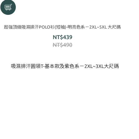
超強頂級吸濕排汗POLO衫(短袖)-明亮色系－2XL~5XL 大尺碼
NT$439
NT$490