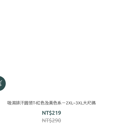
吸濕排汗圓領T-紅色及黃色系－2XL~3XL大尺碼
NT$219
NT$290