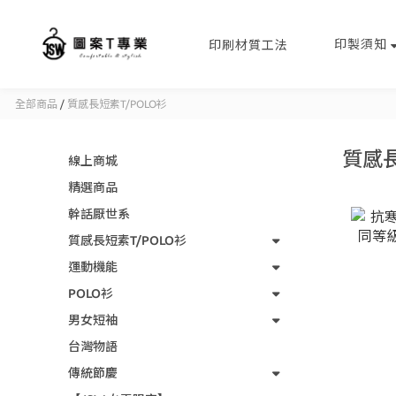
印製須知
印刷材質工法
全部商品
/
質感長短素T/POLO衫
質感長
線上商城
精選商品
幹話厭世系
質感長短素T/POLO衫
運動機能
POLO衫
男女短袖
台灣物語
傳統節慶