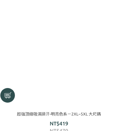
超強頂級吸濕排汗-明亮色系－2XL~5XL 大尺碼
NT$419
NT$470