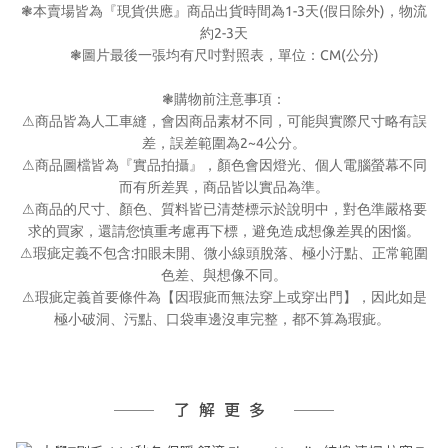
1-3
(
)
❃
本賣場皆為『現貨供應』商品出貨時間為
天
假日除外
，物流
2-3
約
天
CM(
)
❃
圖片最後一張均有尺吋對照表，單位：
公分
❃
購物前注意事項：
⚠
商品皆為人工車縫，會因商品素材不同，可能與實際尺寸略有誤
2~4
差，誤差範圍為
公分。
⚠
商品圖檔皆為『實品拍攝』，顏色會因燈光、個人電腦螢幕不同
而有所差異，商品皆以實品為準。
⚠
商品的尺寸、顏色、質料皆已清楚標示於說明中，對色準嚴格要
求的買家，還請您慎重考慮再下標，避免造成想像差異的困惱。
:
⚠
瑕疵定義不包含
扣眼未開、微小線頭脫落、極小汙點、正常範圍
色差、與想像不同。
⚠
瑕疵定義首要條件為【因瑕疵而無法穿上或穿出門】，因此如是
極小破洞、污點、口袋車邊沒車完整，都不算為瑕疵。
了解更多