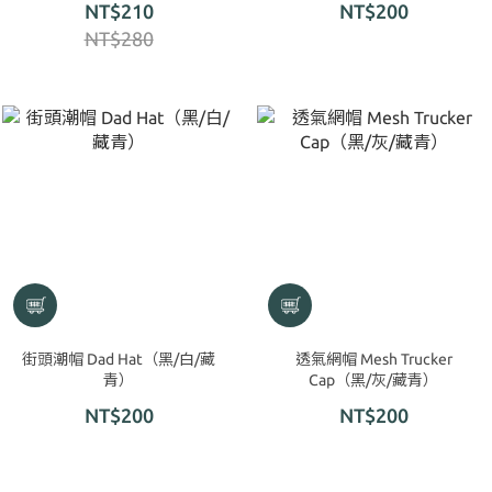
NT$210
NT$200
時尚潮流，專屬你的夏日風
可選
NT$280
格！防曬遮陽，運動休閒都百
搭！
街頭潮帽 Dad Hat（黑/白/藏
透氣網帽 Mesh Trucker
青）
Cap（黑/灰/藏青）
NT$200
NT$200