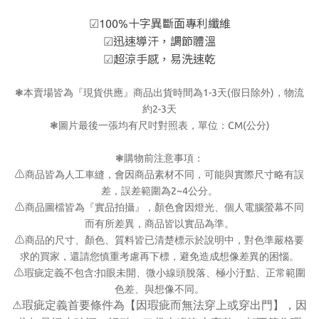
100%十字異斷面專利纖維
☑
迅速導汗，調節體溫
☑
超涼手感，易洗速乾
☑
1-3
(
)
❃
本賣場皆為『現貨供應』商品出貨時間為
天
假日除外
，物流
2-3
約
天
CM(
)
❃
圖片最後一張均有尺吋對照表，單位：
公分
❃
購物前注意事項：
⚠
商品皆為人工車縫，會因商品素材不同，可能與實際尺寸略有誤
2~4
差，誤差範圍為
公分。
⚠
商品圖檔皆為『實品拍攝』，顏色會因燈光、個人電腦螢幕不同
而有所差異，商品皆以實品為準。
⚠
商品的尺寸、顏色、質料皆已清楚標示於說明中，對色準嚴格要
求的買家，還請您慎重考慮再下標，避免造成想像差異的困惱。
⚠
:
瑕疵定義不包含
扣眼未開、微小線頭脫落、極小汙點、正常範圍
色差、與想像不同。
瑕疵定義首要條件為【因瑕疵而無法穿上或穿出門】，因
⚠