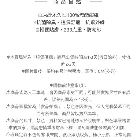
商品描述
原紗永久性100%聚酯纖維
☑
抗菌除臭，透氣舒適，抗紫外線
☑
輕便貼膚，230克重，防勾紗
☑
1-3
(
)
❃
本賣場皆為『現貨供應』商品出貨時間為
天
假日除外
，物流
2-3
約
天
CM(
)
❃
圖片最後一張均有尺吋對照表，單位：
公分
❃
購物前注意事項：
⚠
商品皆為人工車縫，會因商品素材不同，可能與實際尺寸略有誤
2~4
差，誤差範圍為
公分。
⚠
商品圖檔皆為『實品拍攝』，顏色會因燈光、個人電腦螢幕不同
而有所差異，商品皆以實品為準。
⚠
商品的尺寸、顏色、質料皆已清楚標示於說明中，對色準嚴格要
求的買家，還請您慎重考慮再下標，避免造成想像差異的困惱。
⚠
:
瑕疵定義不包含
扣眼未開、微小線頭脫落、極小汙點、正常範圍