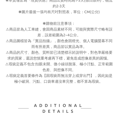
1-3
(
)
❃
本賣場皆為『現貨供應』商品出貨時間為
天
假日除外
，物流
2-3
約
天
CM(
)
❃
圖片最後一張均有尺吋對照表，單位：
公分
❃
購物前注意事項：
⚠
商品皆為人工車縫，會因商品素材不同，可能與實際尺寸略有誤
2~4
差，誤差範圍為
公分。
⚠
商品圖檔皆為『實品拍攝』，顏色會因燈光、個人電腦螢幕不同
而有所差異，商品皆以實品為準。
⚠
商品的尺寸、顏色、質料皆已清楚標示於說明中，對色準嚴格要
求的買家，還請您慎重考慮再下標，避免造成想像差異的困惱。
:
⚠
瑕疵定義不包含
扣眼未開、微小線頭脫落、極小汙點、正常範圍
色差、與想像不同。
⚠
瑕疵定義首要條件為【因瑕疵而無法穿上或穿出門】，因此如是
極小破洞、污點、口袋車邊沒車完整，都不算為瑕疵。
ADDITIONAL
DETAILS