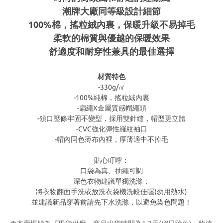
潮牌大廠同等級設計細節
100%棉，搖粒絨內裏，
保暖升級不易掉毛
柔軟的棉質與
優越的保暖效果
舒適度和耐穿性兼具的最佳選擇
材質特色
-330g/㎡
-100%純棉，搖粒絨內裏
-扁繩X金屬質感帽繩頭
-領口壓條牢固不變型，採用雙針縫，帽型更立體
-CVC強化彈性羅紋袖口
-帽內同色薄布內裡，厚薄適中不掉毛
貼心叮嚀：
口袋為真、抽繩可調
深色衣物建議單獨洗滌，
將衣物翻面手洗或放洗衣袋機洗較佳喔(勿用熱水)
並建議新品穿著前請先下水洗滌，以避免染色問題！