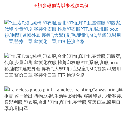
⚠初步報價皆以未稅價為例。