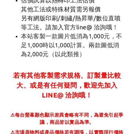
估價試算以熱轉印工法估價
其他工法或特殊材質需另報價
另有網版印刷/刺繡/熱昇華/數位直噴
等工法。請加入官方line@ 洽詢哦！
本站客製一款圖片低消為1,000元，不
足1,000時以1,000計算。兩款圖低消
為2,000元（以此類推）
若有其他客製需求規格、訂製量比較
大、或是有任何疑問，歡迎先加入
LINE@ 洽詢哦！
⚠
每台螢幕顏色顯示差異會略有不同，為避免引起爭
議，商品皆以實品為準。
⚠
市場原物料或產品價格若有調漲，以實際現行價格