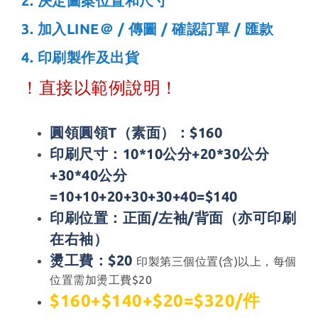
2.
決定圖案位置和尺寸
3. 加入LINE＠ / 傳圖 / 確認訂單 / 匯款
4. 印刷製作及出貨
！直接以範例說明！
圓領圓領T（素面）：$160
印刷尺寸：10*10公分+2
0*30公分
+30*40公分
=10+10+20+30+30+40=$140
印刷位置：
正面
/左袖/背面（亦可印刷
在
右袖
）
燙工費：$20
印製第三個位置(含)以上，每個
位置需加燙工費$20
$160+$140+$20=$320/件