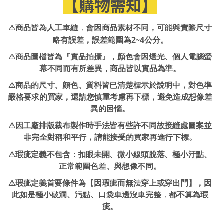
【
購物需知
】
⚠
商品皆為人工車縫，會因商品素材不同，可能與實際尺寸
2~4
略有誤差，誤差範圍為
公分
。
⚠
商品圖檔皆為『實品拍攝』，顏色會因燈光、個人電腦螢
幕不同而有所差異，商品皆以實品為準。
⚠
商品的尺寸、顏色、質料皆已清楚標示於說明中，對色準
嚴格要求的買家，還請您慎重考慮再下標，避免造成想像差
異的困惱。
⚠
因工廠排版裁布製作時手法皆有些許不同故接縫處圖案並
非完全對稱和平行，請能接受的買家再進行下標。
：
⚠
瑕疵定義不包含
扣眼未開、微小線頭脫落、極小汙點、
正常範圍色差、與想像不同。
⚠
瑕疵定義首要條件為【因瑕疵而無法穿上或穿出門】，因
此如是極小破洞、污點、口袋車邊沒車完整，都不算為瑕
疵。