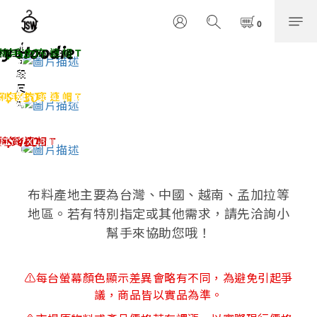
1
0
0
色
色
/
/
1
ry Hoodie
$ 520
棉 毛 巾 布 連 帽 T
加工；2XL+$30)
5
0
段
段
尺
尺
ce Hoodie
$ 430
刷 毛 抗 寒 連 帽 T
3XL+$30/4XL-5XL+$50)
4
碼
碼
色
(
/
有
Hoodie
$ 460
棉 質 連 帽 T
；2XL-3XL+$35)
7
兒
段
童
尺
尺
碼
碼
布料產地主要為台灣、中國、越南、孟加拉等
)
地區。若有特別指定或其他需求，請先洽詢小
幫手來協助您哦！
⚠每台螢幕顏色顯示差異會略有不同，為避免引起爭
議，商品皆以實品為準。